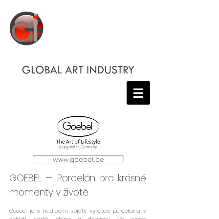
www.goebel.de
GOEBEL — Porcelán pro krásné
momenty v životě
Goebel je s tradicemi spjatý výrobce porcelánu v