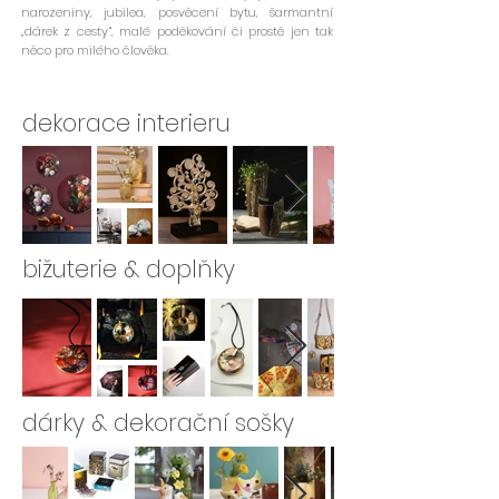
narozeniny, jubilea, posvěcení bytu, šarmantní
„dárek z cesty“, malé poděkování či prostě jen tak
něco pro milého člověka.
dekorace interieru
bižuterie & doplňky
dárky & dekorační sošky