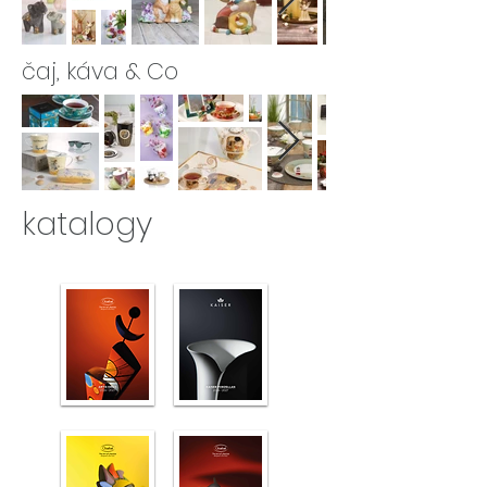
čaj, káva & Co
katalogy