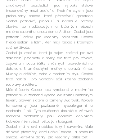
oblasti dárků, sbírek a dekorací. Ve svých
značkových prostředích jsou výrobky stylově
inscenovány mezi tradicí a životním stylem, jsou
probouzeny emoce, které přetrvávají generace.
Goebel poznává, probouzí a naplňuje potřeby
člověka po nadčasových a krásných věcech
malého osobního luxusu doma. Artiklem Goebel jsou
perfektní dárky pro všechny příležitosti. Goebel
hledá setkání s lidmi, kteří mají radost z krásných
stránek života.
Goebel je značka, která je nejen známá pro své
dekorační předměty a sošky, ale také pro kávové,
čajové a mocca šálky v různých provedeních a
dekorech. S uměleckými motivy s obrazů Kimta,
Muchy a dálších, nebo v moderním stylu. Goebel
také nabízi pro vánoční stůl krasně zdobené
soupravy a solitery.
Módní šperky Goebel jsou vyrobené z masivního
porcelánu a zdobené vysoce kvalitním uměleckým
tiskem, pravým zlatem a kameny Swarovski. Kovové
komponenty jsou pozlacené hypoalergenní a
neobsahují nikl. Tyto současné klasické a zároveň
moderní medailonky, jsou ideálním doplňkem
k oblečení žen všech věkových kategorií.
Goebel má v své nabídce taky i suvenýry. Male
dárkové předměty, které udělají radost, a probouzí
emoce. Perfektní dárky pro všechny příležitosti –