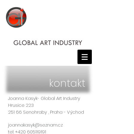
kontakt
Joanna Kasyk- Global Art Industry
Hrusice 223
251 66 Senohraby , Praha - Východ
joannakasyk@seznam.cz
tel:
+420 605119191