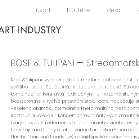
úvod
bižuterie
deko
ROSE & TULIPANI —
Středomořsk
Rose&Tulipani vypráví příběh moderní pohostinnosti
svěžího stolu. Současná, s teplem a radostí Středo
kombinací a kontrastů jedinečným a nezaměnitelným
bezstarostné a rychlé prostírání stolu, které neobětuje s
veselého okamžiku, formálního i neformálního, nezapome
Kontinuální kolekce - koncert barev, hmatových a materiá
tvary a teplo Středomoří, s tradičními nebo vícebarevným
klasičtějšími džbány a rafinovanou keramikou - jsou dop
Navrhují barevné trendy, zvýrazňují typické sezónní motivy