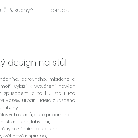
stůl & kuchyň
kontakt
ý design na stůl
, módního, barevného, mladého a
moří vybízí k vytváření nových
 způsobem, a to i u stolu. Pro
tyl. Rose&Tulipani udělá z každého
nutelný.
lových efektů, které připomínají
i sklenicemi, lahvemi,
lněny sezónními kolekcemi.
, květinové inspirace,