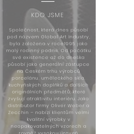
KDO JSME
Společnost, která dnes působí
pod názvem Global Art Industry,
byla založena v roce1995 jako
malý rodinný podnik. Od počátku
své existence až do dneška
působí jako generální zástupce
na Českém trhu výrobců
porcelánu, uměleckého skla,
kuchyňských doplňků a dalších
originálních předmětů, které
zvyšují atraktivitu interiéru. Jako
distributor firmy Oliver Weber a
Zecchin – nabízí klientům velmi
kvalitní výrobky v
neopakovatelných vzorech a
rovněž vysokou úroveň