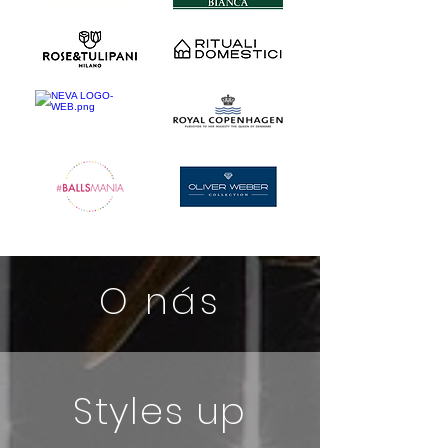
O nás
Styles up