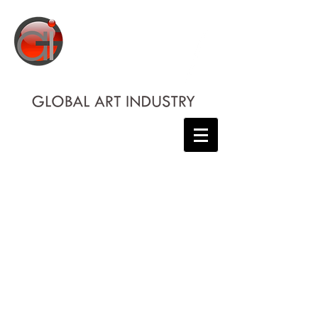
& doplňky
bižuterie