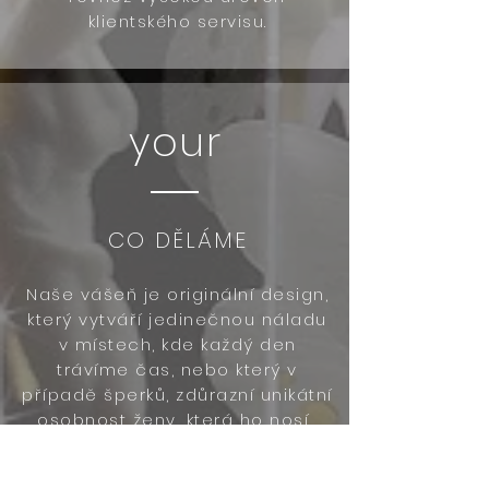
klientského servisu.
your
CO DĚLÁME
Naše vášeň je originální design,
který vytváří jedinečnou náladu
v místech, kde každý den
trávíme čas, nebo který v
případě šperků, zdůrazní unikátní
osobnost ženy, která ho nosí.
Proto se snažíme zajistit, aby
naše nabídka byla neustále